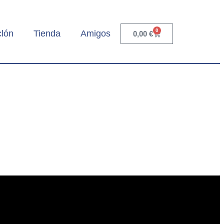
0
clón
Tienda
Amigos
0,00
€