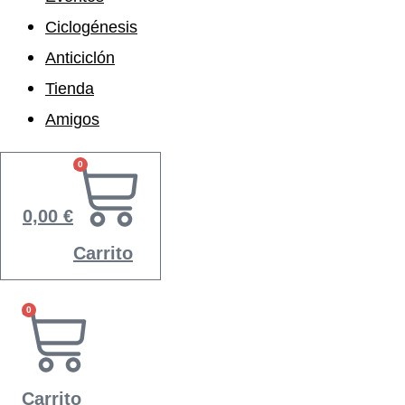
Ciclogénesis
Anticiclón
Tienda
Amigos
0
0,00
€
Carrito
0
Carrito